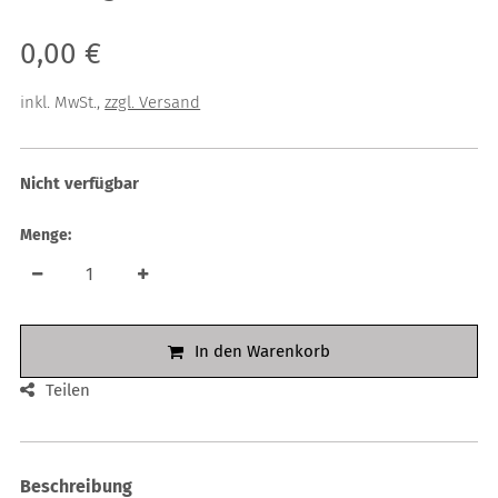
Verkaufspreis: 0,00 €
0,00 €
inkl. MwSt.
,
zzgl. Versand
Nicht verfügbar
Menge:
In den Warenkorb
Teilen
Beschreibung