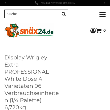
Hotline: +49 (0)351 850 348 50
Suche
0
Warenkor
Display Wrigley
Extra
PROFESSIONAL
White Dose 4
Varietäten 96
Verbrauchseinheite
n (1/4 Palette)
6,720kg