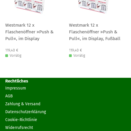
Westmark 12 x
Westmark 12 x
Flaschenöffner »Push &
Flaschenöffner »Push &
Pull«, im Display
Pull«, im Display, Fußball
Verkaufspreis: 119,40 €
119,40 €
Verkaufspreis: 119,40 €
119,40 €
Vorrätig
Vorrätig
Rechtliches
Impressum
AGB
Zahlung & Versand
Datenschutzerklärung
Cookie-Richtlinie
Widerrufsrecht