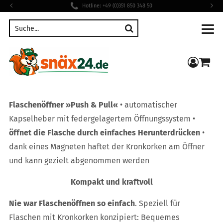
Hotline: +49 (0)351 850 348 50
Suche
compon
Flaschenöffner »Push & Pull«
• automatischer
Kapselheber mit federgelagertem Öffnungssystem •
öffnet die Flasche durch einfaches Herunterdrücken
•
dank eines Magneten haftet der Kronkorken am Öffner
und kann gezielt abgenommen werden
Kompakt und kraftvoll
Nie war Flaschenöffnen so einfach
. Speziell für
Flaschen mit Kronkorken konzipiert: Bequemes