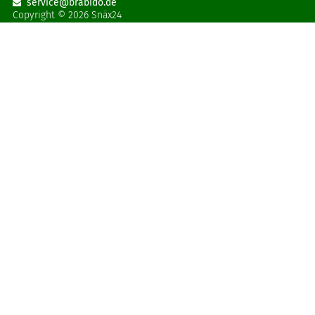
service@brabido
.
de
Copyright © 2026 Snäx24