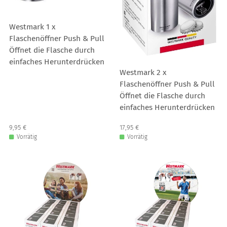
Westmark 1 x
Flaschenöffner Push & Pull
Öffnet die Flasche durch
einfaches Herunterdrücken
Westmark 2 x
Flaschenöffner Push & Pull
Öffnet die Flasche durch
einfaches Herunterdrücken
Verkaufspreis: 9,95 €
9,95 €
Verkaufspreis: 17,95 €
17,95 €
Vorrätig
Vorrätig