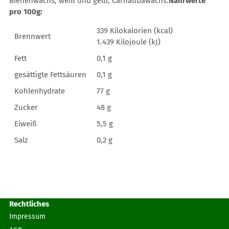
Bienenwachs, weiß und gelb, Carnaubawachs.
Nährwerte
pro 100g:
339 Kilokalorien (kcal)
Brennwert
1.439 Kilojoule (kJ)
Fett
0,1 g
gesättigte Fettsäuren
0,1 g
Kohlenhydrate
77 g
Zucker
48 g
Eiweiß
5,5 g
Salz
0,2 g
Rechtliches
Impressum