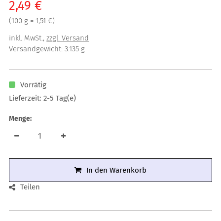
Verkaufspreis: 2,49 €
2,49 €
Preis pro 100 g = 1,51 €
(
100 g = 1,51 €
)
inkl. MwSt.
,
zzgl. Versand
Versandgewicht: 3.135 g
Vorrätig
Lieferzeit: 2-5 Tag(e)
Menge:
In den Warenkorb
Teilen