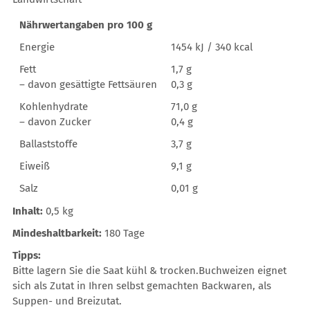
Nährwertangaben pro 100 g
Energie
1454 kJ / 340 kcal
Fett
1,7 g
– davon gesättigte Fettsäuren
0,3 g
Kohlenhydrate
71,0 g
– davon Zucker
0,4 g
Ballaststoffe
3,7 g
Eiweiß
9,1 g
Salz
0,01 g
Inhalt:
0,5 kg
Mindeshaltbarkeit:
180 Tage
Tipps:
Bitte lagern Sie die Saat kühl & trocken.Buchweizen eignet
sich als Zutat in Ihren selbst gemachten Backwaren, als
Suppen- und Breizutat.