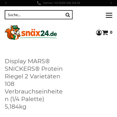
Hotline: +49 (0)351 850 348 50
Suche
0
Warenkor
Display MARS®
SNICKERS® Protein
Riegel 2 Varietäten
108
Verbrauchseinheite
n (1/4 Palette)
5,184kg