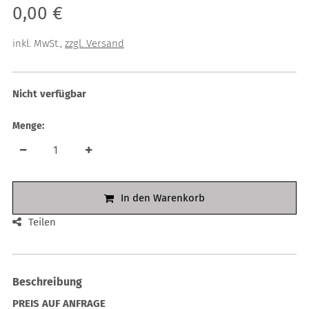
Verkaufspreis: 0,00 €
0,00 €
inkl. MwSt.
,
zzgl. Versand
Nicht verfügbar
Menge:
In den Warenkorb
Teilen
Beschreibung
PREIS AUF ANFRAGE