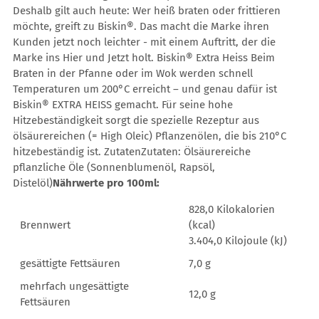
Deshalb gilt auch heute: Wer heiß braten oder frittieren
möchte, greift zu Biskin®. Das macht die Marke ihren
Kunden jetzt noch leichter - mit einem Auftritt, der die
Marke ins Hier und Jetzt holt. Biskin® Extra Heiss Beim
Braten in der Pfanne oder im Wok werden schnell
Temperaturen um 200°C erreicht – und genau dafür ist
Biskin® EXTRA HEISS gemacht. Für seine hohe
Hitzebeständigkeit sorgt die spezielle Rezeptur aus
ölsäurereichen (= High Oleic) Pflanzenölen, die bis 210°C
hitzebeständig ist. ZutatenZutaten: Ölsäurereiche
pflanzliche Öle (Sonnenblumenöl, Rapsöl,
Distelöl)
Nährwerte pro 100ml:
828,0 Kilokalorien
Brennwert
(kcal)
3.404,0 Kilojoule (kJ)
gesättigte Fettsäuren
7,0 g
mehrfach ungesättigte
12,0 g
Fettsäuren